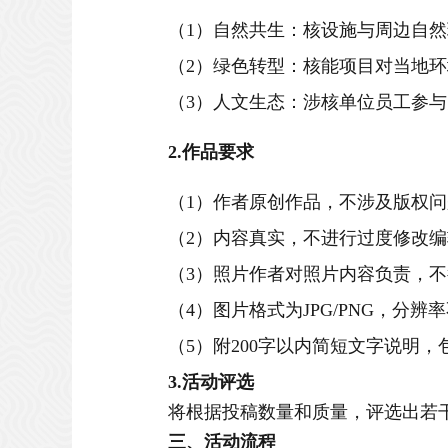
（
1
）
自然共生
：核
设施
与周边自然
（
2
）
绿色转型
：核
能
项目对当地环
（
3
）
人文生态
：
涉核单位
员工参与
2.
作品要求
（
1
）
作者原创作品，不涉及版权问
（
2）内容真实，不进行过度修改
（
3）照片作者对照片内容负责，
（
4）
图片格式为
JPG/PNG，分
（
5
）
附
200字以内
简短文字
说明，
3.活动评选
将根据投稿数量和质量，评选出若
三
、活动流程