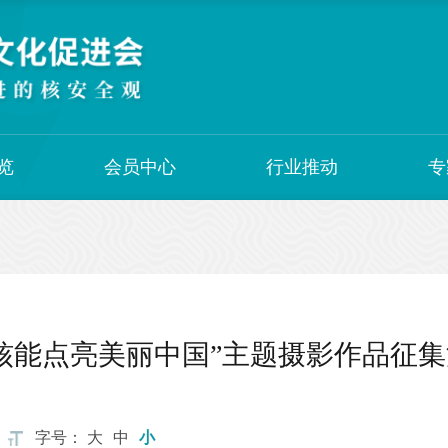
览
会员中心
行业推动
专
核能点亮美丽中国”主题摄影作品征
字号：
大
中
小