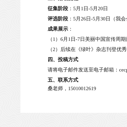
征集阶段
：
5
月
1日-5月
2
0日
评选阶段
：
5
月
26
日
-
5
月
3
0
日（
我会
成果展示
：
（
1
）
6月1日
-
7日美丽中国宣传周
期
（
2
）
后续在《绿叶》杂志刊登优秀
四、
投稿方式
请将电子邮件发送至电子邮箱：
c
五、
联系方式
桑老师，
15010012619