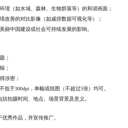
环境（如水域、森林、生物群落
等
）的和谐画面
；
境改善的对比影像（如减排数据可视化
等
）
；
美丽中国建设
或
社会
可持续发展
的
影响
。
题；
编辑；
不得涉密；
辨率不低于300dpi，单幅或组图（不超过5张）均可。
包括拍摄时间、地点、场景背景及意义。
干优秀作品，并宣传推广。