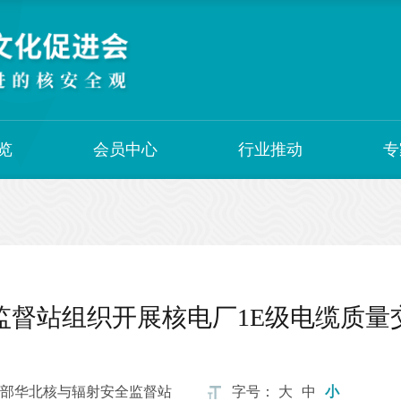
览
会员中心
行业推动
专
监督站组织开展核电厂1E级电缆质量
部华北核与辐射安全监督站
字号：
大
中
小